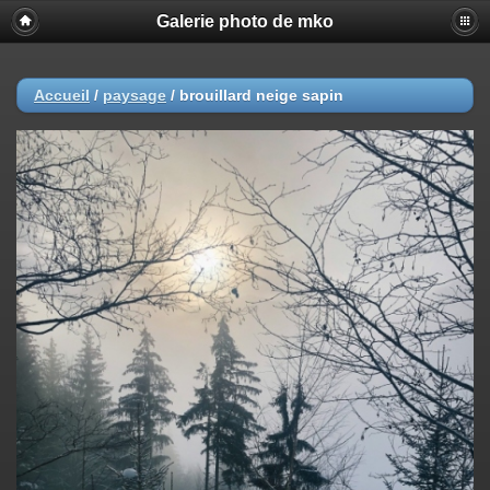
Galerie photo de mko
Accueil
/
paysage
/
brouillard neige sapin