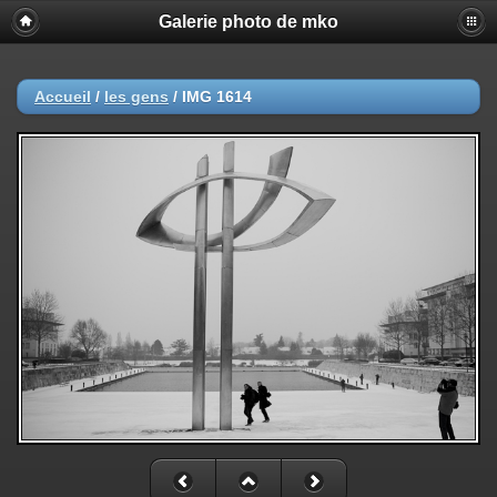
Galerie photo de mko
Accueil
/
les gens
/
IMG 1614