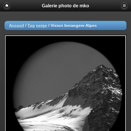
Galerie photo de mko
Accueil
/
Tag
neige
/
Vision berangere Alpes